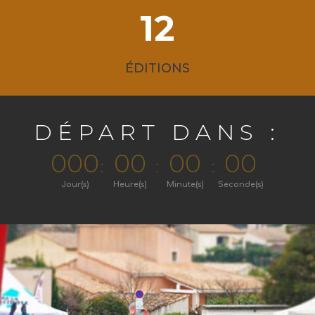
12
ÉDITIONS
DÉPART DANS :
000
00
00
00
:
:
:
Jour(s)
Heure(s)
Minute(s)
Seconde(s)